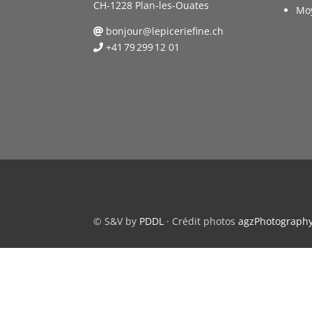
CH-1228 Plan-les-Ouates
Mo
bonjour@lepiceriefine.ch
+41 79 299 12 01
© S&V by
PDDL
· Crédit photos
agzPhotograph