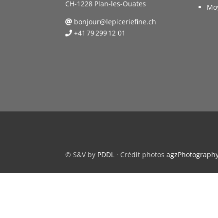
CH-1228 Plan-les-Ouates
Mo
bonjour@lepiceriefine.ch
+41 79 299 12 01
© S&V by
PDDL
· Crédit photos
agzPhotograph