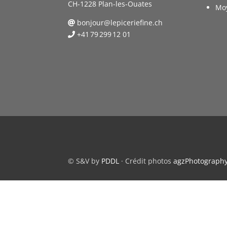
CH-1228 Plan-les-Ouates
Mo
bonjour@lepiceriefine.ch
+41 79 299 12 01
© S&V by
PDDL
· Crédit photos
agzPhotograph