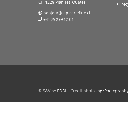
CH-1228 Plan-les-Ouates
Mo
bonjour@lepiceriefine.ch
+41 79 299 12 01
© S&V by
PDDL
· Crédit photos
agzPhotograph