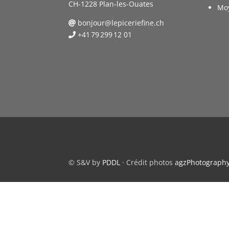
CH-1228 Plan-les-Ouates
Mo
bonjour@lepiceriefine.ch
+41 79 299 12 01
© S&V by
PDDL
· Crédit photos
agzPhotograph