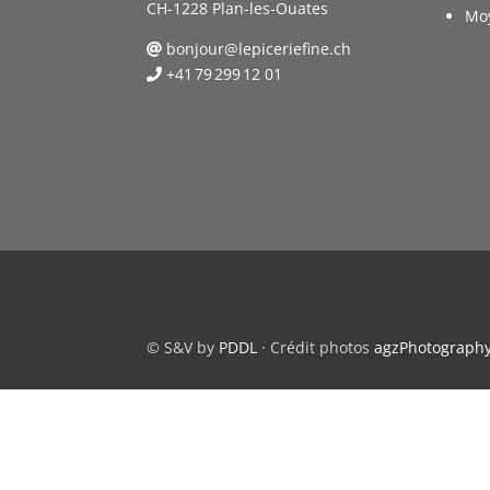
CH-1228 Plan-les-Ouates
Mo
bonjour@lepiceriefine.ch
+41 79 299 12 01
© S&V by
PDDL
· Crédit photos
agzPhotograph