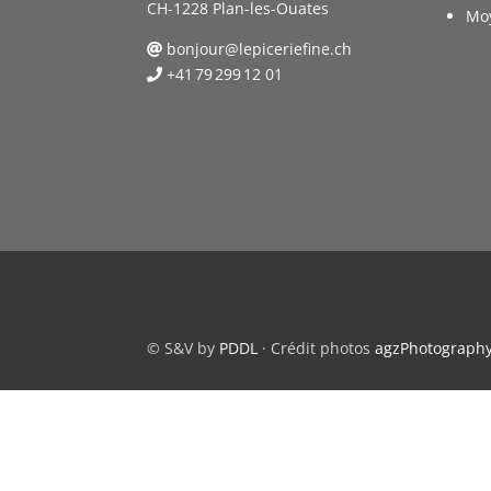
CH-1228 Plan-les-Ouates
Mo
bonjour@lepiceriefine.ch
+41 79 299 12 01
© S&V by
PDDL
· Crédit photos
agzPhotograph