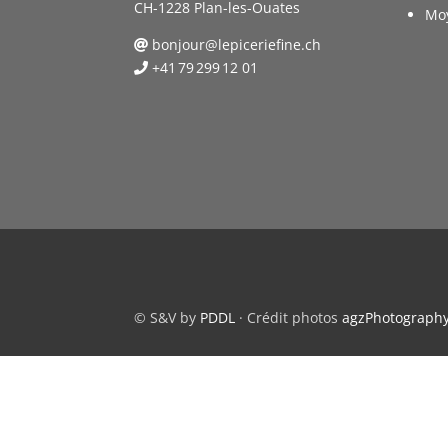
CH-1228 Plan-les-Ouates
Mo
bonjour@lepiceriefine.ch
+41 79 299 12 01
© S&V by
PDDL
· Crédit photos
agzPhotograph